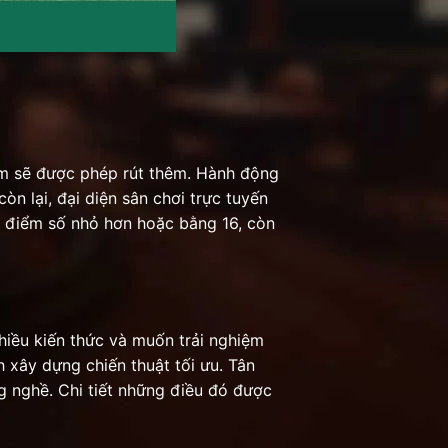
 em sẽ được phép rút thêm. Hành động
n lại, đại diện sân chơi trực tuyến
hi điểm số nhỏ hơn hoặc bằng 16, còn
nhiều kiến thức và muốn trải nghiệm
h xây dựng chiến thuật tối ưu. Tân
ng nghề. Chi tiết những điều đó được