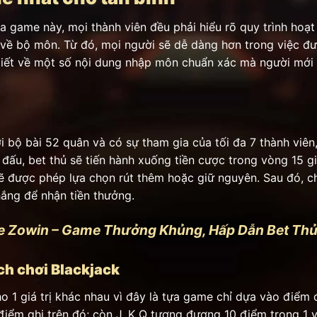
a game này, mọi thành viên đều phải hiểu rõ quy trình hoạ
về bộ môn. Từ đó, mọi người sẽ dễ dàng hơn trong việc đưa
i tiết về một số nội dung nhập môn chuẩn xác mà người mới 
bộ bài 52 quân và có sự tham gia của tối đa 7 thành viên, í
đấu, bet thủ sẽ tiến hành xuống tiền cược trong vòng 15 g
ẽ được phép lựa chọn rút thêm hoặc giữ nguyên. Sau đó, ch
hắng để nhận tiền thưởng.
ne Zowin – Game Thưởng Khủng, Hấp Dẫn Bet Th
ch chơi Blackjack
 1 giá trị khác nhau vì đây là tựa game chỉ dựa vào điểm 
điểm ghi trên đó; còn J, K Q tương đương 10 điểm trong 1 v