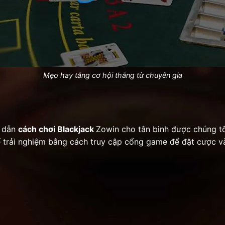
Mẹo hay tăng cơ hội thắng từ chuyên gia
g dẫn
cách chơi Blackjack
Zowin
cho tân binh được chúng tô
 trải nghiệm bằng cách truy cập cổng game để đặt cược và 