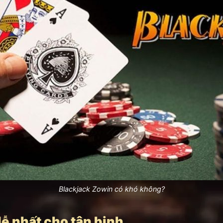
Blackjack Zowin có khó không?
ễ nhất cho tân binh