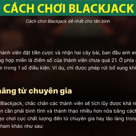
Cách chơi Blackjack dễ nhất cho tân binh
thành viên đặt tiền cược và nhận hai cây bài, ban đầu anh
g hợp miễn là điểm số của thành viên chưa quá 21. Ở phía cò
 trong 1 số điều kiện. Ví dụ, chỉ được phép rút bổ sung k
hắng từ chuyên gia
 Blackjack, chắc chắn các thành viên sẽ tích lũy được khá 
bạn cần phải bình tĩnh và thành thạo nhiều hơn nữa bằng các
ẹo chơi cực chất lượng đến từ chuyên gia hay lão làng tro
 tham khảo như sau: