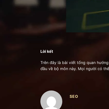
Lời kết
Trên đây là bài viết tổng quan hướn
đầu về bộ môn này. Mọi người có thể
SEO