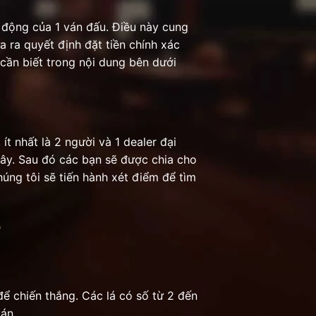
t động của 1 ván đấu. Điều này cung
 ra quyết định đặt tiền chính xác
cần biết trong nội dung bên dưới
t nhất là 2 người và 1 dealer đại
iây. Sau đó các bạn sẽ được chia cho
úng tôi sẽ tiến hành xét điểm để tìm
ủ
để chiến thắng. Các lá có số từ 2 đến
án.