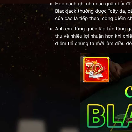
Học cách ghi nhớ các quân bài để
Blackjack thường được “cây đa, câ
của các lá tiếp theo, cộng điểm c
Anh em đừng quên lập tức tăng gấp
thu về nhiều lợi nhuận hơn khi ch
điểm thì chúng ta mới làm điều đó