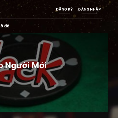
ĐĂNG KÝ
ĐĂNG NHẬP
Lô đề
ho Người Mới