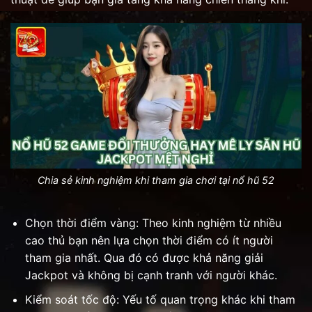
Chia sẻ kinh nghiệm khi tham gia chơi tại nổ hũ 52
Chọn thời điểm vàng: Theo kinh nghiệm từ nhiều
cao thủ bạn nên lựa chọn thời điểm có ít người
tham gia nhất. Qua đó có được khả năng giải
Jackpot và không bị cạnh tranh với người khác.
Kiểm soát tốc độ: Yếu tố quan trọng khác khi tham