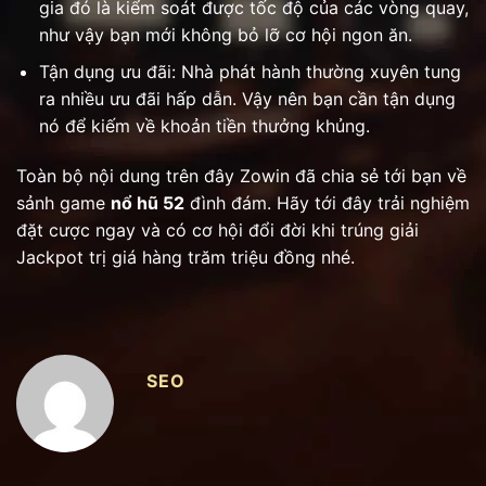
gia đó là kiểm soát được tốc độ của các vòng quay,
như vậy bạn mới không bỏ lỡ cơ hội ngon ăn.
Tận dụng ưu đãi: Nhà phát hành thường xuyên tung
ra nhiều ưu đãi hấp dẫn. Vậy nên bạn cần tận dụng
nó để kiếm về khoản tiền thưởng khủng.
Toàn bộ nội dung trên đây Zowin đã chia sẻ tới bạn về
sảnh game
nổ hũ 52
đình đám. Hãy tới đây trải nghiệm
đặt cược ngay và có cơ hội đổi đời khi trúng giải
Jackpot trị giá hàng trăm triệu đồng nhé.
SEO