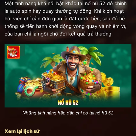
Một tính năng khá nổi bật khác tại nổ hũ 52 đó chính
là auto spin hay quay thưởng tự động. Khi kích hoạt
hội viên chỉ cần đơn giản là đặt cược tiền, sau đó hệ
thống sẽ tiến hành khởi động vòng quay và nhiệm vụ
của bạn chỉ là ngồi chờ đợi kết quả trả thưởng.
Những tính năng hấp dẫn chỉ có tại nổ hũ 52
Xem lại lịch sử