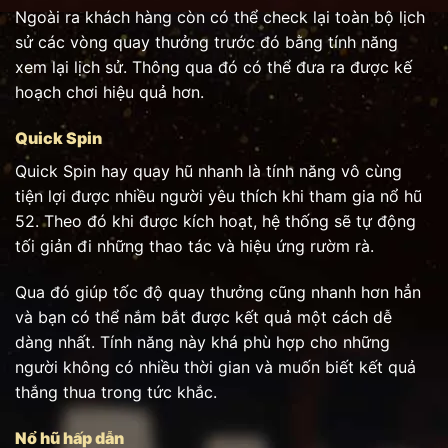
Ngoài ra khách hàng còn có thể check lại toàn bộ lịch
sử các vòng quay thưởng trước đó bằng tính năng
xem lại lịch sử. Thông qua đó có thể đưa ra được kế
hoạch chơi hiệu quả hơn.
Quick Spin
Quick Spin hay quay hũ nhanh là tính năng vô cùng
tiện lợi được nhiều người yêu thích khi tham gia nổ hũ
52. Theo đó khi được kích hoạt, hệ thống sẽ tự động
tối giản đi những thao tác và hiệu ứng rườm rà.
Qua đó giúp tốc độ quay thưởng cũng nhanh hơn hẳn
và bạn có thể nắm bắt được kết quả một cách dễ
dàng nhất. Tính năng này khá phù hợp cho những
người không có nhiều thời gian và muốn biết kết quả
thắng thua trong tức khắc.
Nổ hũ hấp dẫn