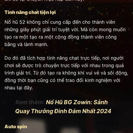
Tính năng chat tiện lợi
Nổ hũ 52 không chỉ cung cấp đến cho thành viên
những giây phút giải trí tuyệt vời. Mà còn mong muốn
tạo ra một tạo ra một cộng đồng thành viên công
bằng và lành mạnh.
Do đó đã tích hợp tính năng chat trực tiếp, nơi người
chơi sẽ được trò chuyện trực tiếp với nhau trong quá
trình giải trí. Từ đó tạo ra không khí vui vẻ và sôi động,
đồng thời bạn cũng có thể trao đổi kinh nghiệm với
nhau tại đây.
Xem thêm:
Nổ Hũ BG Zowin: Sảnh
Quay Thưởng Đình Đám Nhất 2024
Auto spin