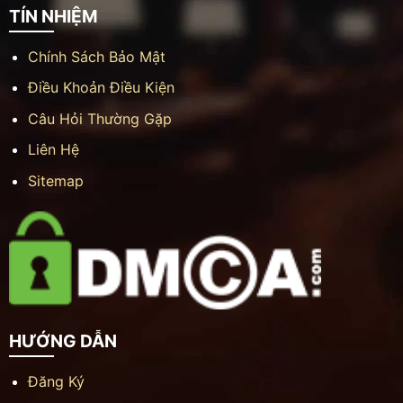
TÍN NHIỆM
Chính Sách Bảo Mật
Điều Khoản Điều Kiện
Câu Hỏi Thường Gặp
Liên Hệ
Sitemap
HƯỚNG DẪN
Đăng Ký