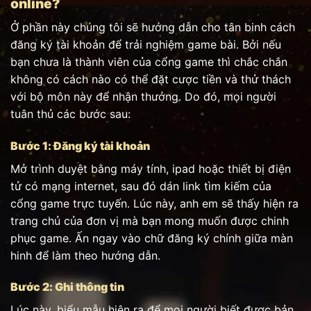
online?
Ở phần này chúng tôi sẽ hướng dẫn cho tân binh cách
đăng ký tài khoản để trải nghiệm game bài. Bởi nếu
bạn chưa là thành viên của cổng game thì chắc chắn
không có cách nào có thể đặt cược tiền và thử thách
với bộ môn này để nhận thưởng. Do đó, mọi người
tuân thủ các bước sau:
Bước 1: Đăng ký tài khoản
Mở trình duyệt bằng máy tính, ipad hoặc thiết bị điện
tử có mạng internet, sau đó dán link tìm kiếm của
cổng game trực tuyến. Lúc này, anh em sẽ thấy hiện ra
trang chủ của đơn vị mà bạn mong muốn được chinh
phục game. Ấn ngay vào chữ đăng ký chính giữa màn
hinh để làm theo hướng dẫn.
Bước 2: Ghi thông tin
Lúc này, biểu mẫu hiện ra để mọi người biết được bản