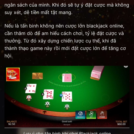
ngân sách của mình. Khi đó sẽ tự ý đặt cược mà không
suy xét, dễ tiền mất tật mang.
Nếu là tân binh không nên cược lớn blackjack online,
cần thăm dò để am hiểu cách chơi, tỷ lệ đặt cược và
thưởng. Từ đó xây dựng chiến lược cụ thể, khi đã
thành thạo game này rồi mới đặt cược lớn để tăng cơ
hội.
Lưu ý cho tân binh khi chơi Blackjack online