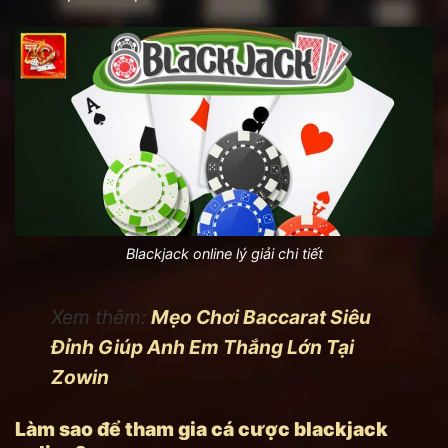
Blackjack online lý giải chi tiết
Xem thêm:
Mẹo Chơi Baccarat Siêu
Đỉnh Giúp Anh Em Thắng Lớn Tại
Zowin
Làm sao để tham gia cá cược blackjack