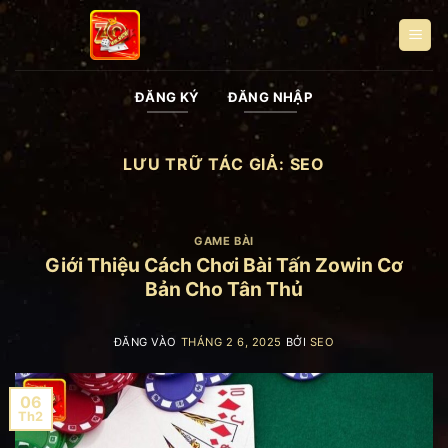
Bỏ
qua
nội
dung
ĐĂNG KÝ
ĐĂNG NHẬP
LƯU TRỮ TÁC GIẢ:
SEO
GAME BÀI
Giới Thiệu Cách Chơi Bài Tấn Zowin Cơ
Bản Cho Tân Thủ
ĐĂNG VÀO
THÁNG 2 6, 2025
BỞI
SEO
06
Th2