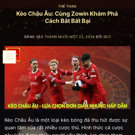
THỂ THAO
Kèo Châu Âu: Cùng Zowin Khám Phá
Cách Bắt Bất Bại
ĐĂNG VÀO
THÁNG MƯỜI MỘT 22, 2024
BỞI
SEO
22
Th11
Kèo Châu Âu là một loại kèo bóng đá thu hút được sự
quan tâm của rất nhiều cược thủ. Hình thức cá cược
này luôn được nhiều người yêu thích, lựa chọn tham