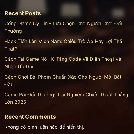
Recent Posts
Cổng Game Uy Tín – Lựa Chọn Cho Người Chơi Đổi
Thưởng
Hack Tiến Lên Miền Nam: Chiêu Trò Ảo Hay Lợi Thế
Thật?
Cách Tải Game Nổ Hũ Tặng Code Về Điện Thoại Và
Nhận Ưu Đãi
Cách Chơi Bài Phỏm Chuẩn Xác Cho Người Mới Bắt
Đầu
Game Bài Đổi Thưởng: Trải Nghiệm Chiến Thuật Thắng
Lớn 2025
Recent Comments
Không có bình luận nào để hiển thị.