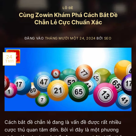
LÔ ĐỀ
Cùng Zowin Khám Phá Cách Bắt Đề
Chẵn Lẻ Cực Chuẩn Xác
ĐĂNG VÀO
THÁNG MƯỜI MỘT 24, 2024
BỞI
SEO
24
Th11
Cách bắt đề chẵn lẻ đang là vấn đề được rất nhiều
cược thủ quan tâm đến. Bởi vì đây là một phương