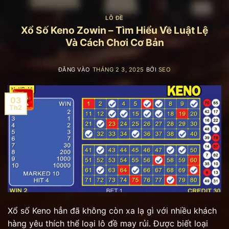
LÔ ĐỀ
Xổ Số Keno Zowin – Tìm Hiểu Về Luật Lệ
Và Cách Chơi Cơ Bản
ĐĂNG VÀO
THÁNG 2 3, 2025
BỞI
SEO
03
Th2
Xổ số Keno hẳn đã không còn xa lạ gì với nhiều khách
hàng yêu thích thể loại lô đề may rủi. Được biết loại