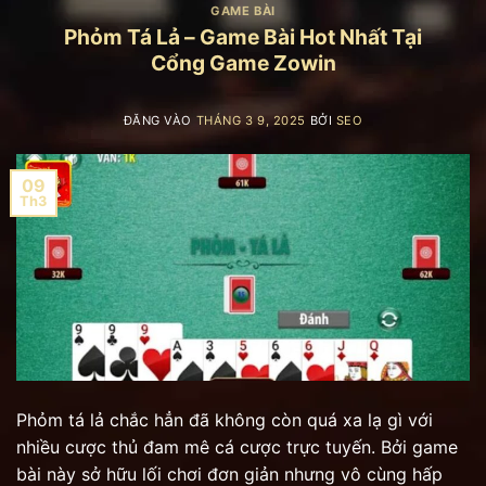
GAME BÀI
Phỏm Tá Lả – Game Bài Hot Nhất Tại
Cổng Game Zowin
ĐĂNG VÀO
THÁNG 3 9, 2025
BỞI
SEO
09
Th3
Phỏm tá lả chắc hẳn đã không còn quá xa lạ gì với
nhiều cược thủ đam mê cá cược trực tuyến. Bởi game
bài này sở hữu lối chơi đơn giản nhưng vô cùng hấp