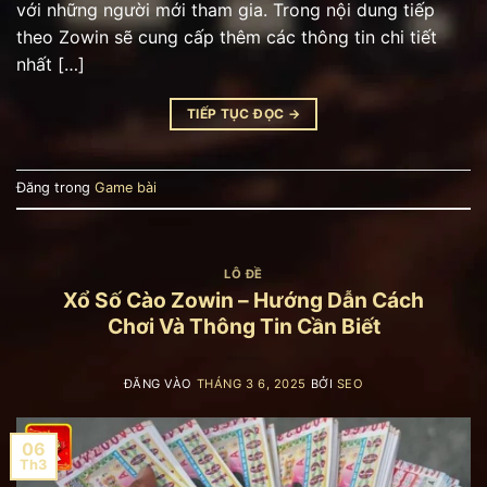
với những người mới tham gia. Trong nội dung tiếp
theo Zowin sẽ cung cấp thêm các thông tin chi tiết
nhất […]
TIẾP TỤC ĐỌC
→
Đăng trong
Game bài
LÔ ĐỀ
Xổ Số Cào Zowin – Hướng Dẫn Cách
Chơi Và Thông Tin Cần Biết
ĐĂNG VÀO
THÁNG 3 6, 2025
BỞI
SEO
06
Th3