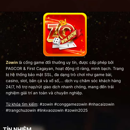
Zowin
là cổng game đổi thưởng uy tín, được cấp phép bởi
PAGCOR & First Cagayan, hoạt động rõ ràng, minh bạch. Trang
bị hệ thống bảo mật SSL, đa dạng trò chơi như game bài,
casino, slot, bắn cá và xổ số,... dịch vụ chăm sóc khách hàng
24/7, hỗ trợ nạp/rút giao dịch nhanh chóng, mang đến trải
nghiệm giải trí an toàn và chuyên nghiệp.
Từ khóa tìm kiếm
: #zowin #conggamezowin #nhacaizowin
#trangchuzowin #linkvaozowin #zowin2025
TÍN NHIỆM