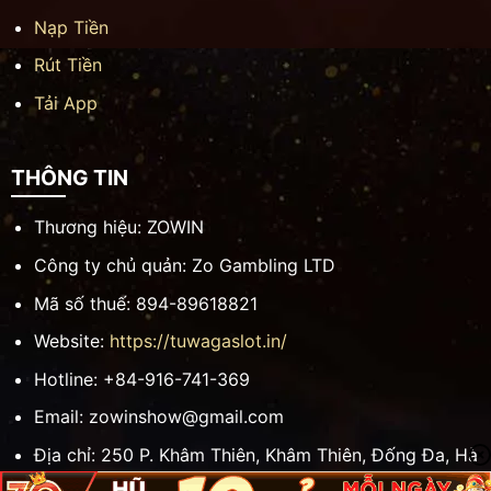
Nạp Tiền
Rút Tiền
Tải App
THÔNG TIN
Thương hiệu: ZOWIN
Công ty chủ quản: Zo Gambling LTD
Mã số thuế: 894-89618821
Website:
https://tuwagaslot.in/
Hotline: +84-916-741-369
Email:
zowinshow@gmail.com
Địa chỉ: 250 P. Khâm Thiên, Khâm Thiên, Đống Đa, Hà
Nội, Việt Nam