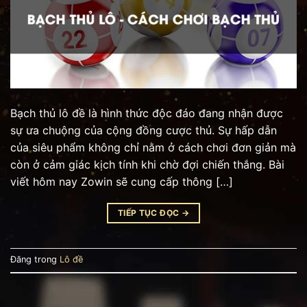
Bạch thủ lô đề là hình thức độc đáo đang nhận được
sự ưa chuộng của cộng đồng cược thủ. Sự hấp dẫn
của siêu phẩm không chỉ nằm ở cách chơi đơn giản mà
còn ở cảm giác kịch tính khi chờ đợi chiến thắng. Bài
viết hôm nay Zowin sẽ cung cấp thông […]
TIẾP TỤC ĐỌC
→
Đăng trong
Lô đề