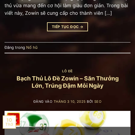
thủ vừa mang đến cơ hội làm giàu đơn giản. Trong bài
viết này, Zowin sẽ cung cấp cho thành viên […]
TIẾP TỤC ĐỌC
→
Đăng trong
Nổ hũ
LÔ ĐỀ
Bạch Thủ Lô Đề Zowin – Săn Thưởng
Lớn, Trúng Đậm Mỗi Ngày
ĐĂNG VÀO
THÁNG 3 10, 2025
BỞI
SEO
10
Th3