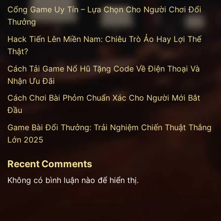
Cổng Game Uy Tín – Lựa Chọn Cho Người Chơi Đổi
Thưởng
Hack Tiến Lên Miền Nam: Chiêu Trò Ảo Hay Lợi Thế
Thật?
Cách Tải Game Nổ Hũ Tặng Code Về Điện Thoại Và
Nhận Ưu Đãi
Cách Chơi Bài Phỏm Chuẩn Xác Cho Người Mới Bắt
Đầu
Game Bài Đổi Thưởng: Trải Nghiệm Chiến Thuật Thắng
Lớn 2025
Recent Comments
Không có bình luận nào để hiển thị.