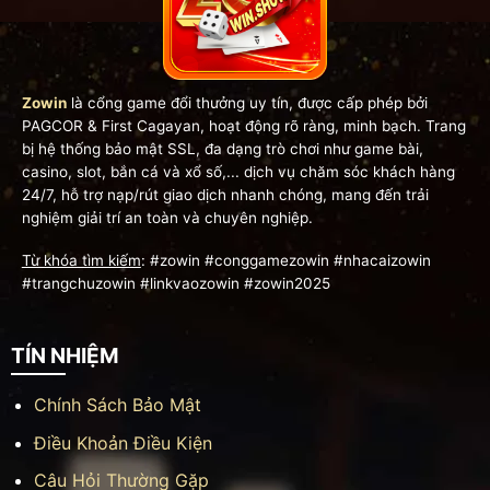
Zowin
là cổng game đổi thưởng uy tín, được cấp phép bởi
PAGCOR & First Cagayan, hoạt động rõ ràng, minh bạch. Trang
bị hệ thống bảo mật SSL, đa dạng trò chơi như game bài,
casino, slot, bắn cá và xổ số,... dịch vụ chăm sóc khách hàng
24/7, hỗ trợ nạp/rút giao dịch nhanh chóng, mang đến trải
nghiệm giải trí an toàn và chuyên nghiệp.
Từ khóa tìm kiếm
: #zowin #conggamezowin #nhacaizowin
#trangchuzowin #linkvaozowin #zowin2025
TÍN NHIỆM
Chính Sách Bảo Mật
Điều Khoản Điều Kiện
Câu Hỏi Thường Gặp