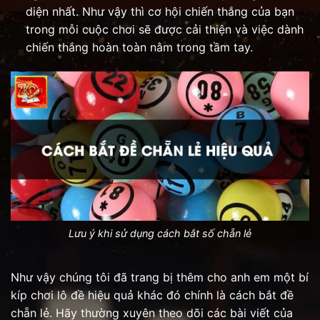
diện nhất. Như vậy thì cơ hội chiến thắng của bạn
trong mỗi cuộc chơi sẽ được cải thiện và việc dành
chiến thắng hoàn toàn nằm trong tầm tay.
Lưu ý khi sử dụng cách bắt số chẵn lẻ
Như vậy chúng tôi đã trang bị thêm cho anh em một bí
kíp chơi lô đề hiệu quả khác đó chính là cách bắt đề
chẵn lẻ. Hãy thường xuyên theo dõi các bài viết của