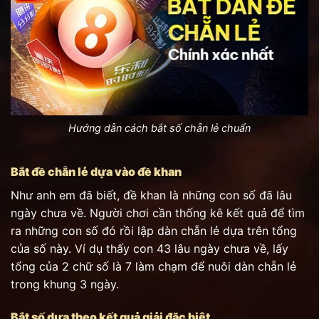
Hướng dẫn cách bắt số chẵn lẻ chuẩn
Bắt đề chẵn lẻ dựa vào đề khan
Như anh em đã biết, đề khan là những con số đã lâu
ngày chưa về. Người chơi cần thống kê kết quả để tìm
ra những con số đó rồi lập dàn chẵn lẻ dựa trên tổng
của số này. Ví dụ thấy con 43 lâu ngày chưa về, lấy
tổng của 2 chữ số là 7 làm chạm để nuôi dàn chẵn lẻ
trong khung 3 ngày.
Bắt số dựa theo kết quả giải đặc biệt