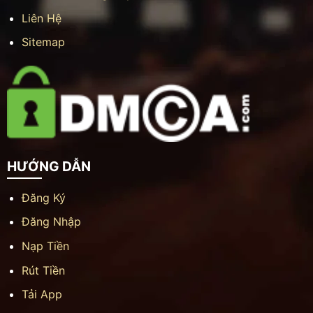
Liên Hệ
Sitemap
HƯỚNG DẪN
Đăng Ký
Đăng Nhập
Nạp Tiền
Rút Tiền
Tải App