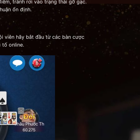
ểm, tránh rơi vào trạng thái gỡ gạc.
nhuận ổn định.
ội viên hãy bắt đầu từ các bàn cược
 tố online.