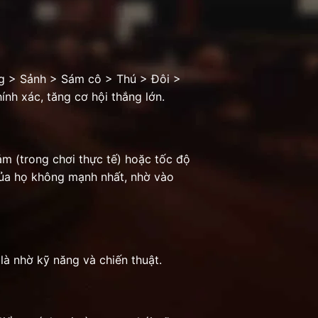
ùng > Sảnh > Sám cô > Thú > Đôi >
nh xác, tăng cơ hội thắng lớn.
cảm (trong chơi thực tế) hoặc tốc độ
 của họ không mạnh nhất, nhờ vào
là nhờ kỹ năng và chiến thuật.