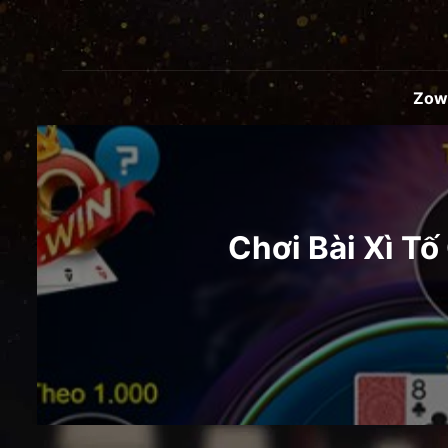
Bỏ
qua
nội
dung
Zow
Chơi Bài Xì Tố