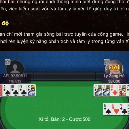
ơi bài, nhưng người chơi thông minh biết dừng đúng thời đi
ến, việc kiểm soát vốn và tâm lý là yếu tố giúp duy trì lợi 
 độ
ạn chỉ mới tham gia sòng bài trực tuyến của cổng game. H
hời rèn luyện kỹ năng phân tích và tâm lý trong từng ván Xì