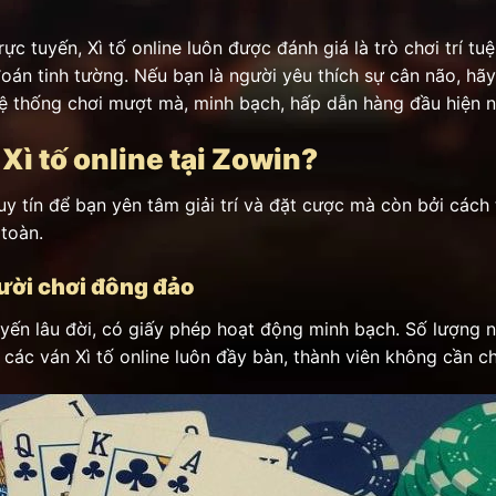
ực tuyến, Xì tố online luôn được đánh giá là trò chơi trí tu
oán tinh tường. Nếu bạn là người yêu thích sự cân não, hãy
 hệ thống chơi mượt mà, minh bạch, hấp dẫn hàng đầu hiện n
Xì tố online tại Zowin?
 tín để bạn yên tâm giải trí và đặt cược mà còn bởi cách 
 toàn.
gười chơi đông đảo
yến lâu đời, có giấy phép hoạt động minh bạch. Số lượng n
p các ván Xì tố online luôn đầy bàn, thành viên không cần c