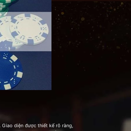
. Giao diện được thiết kế rõ ràng,