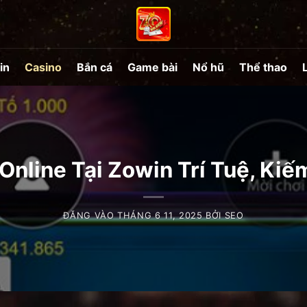
in
Casino
Bắn cá
Game bài
Nổ hũ
Thể thao
 Online Tại Zowin Trí Tuệ, K
ĐĂNG VÀO
THÁNG 6 11, 2025
BỞI
SEO