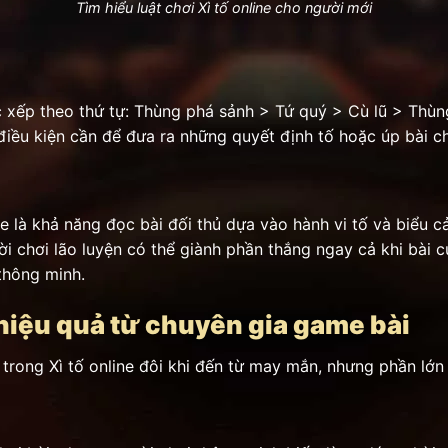
Tìm hiểu luật chơi Xì tố online cho người mới
ược xếp theo thứ tự: Thùng phá sảnh > Tứ quý > Cù lũ > Th
iều kiện cần để đưa ra những quyết định tố hoặc úp bài chí
ine là khả năng đọc bài đối thủ dựa vào hành vi tố và biểu 
ời chơi lão luyện có thể giành phần thắng ngay cả khi bài
thông minh.
 hiệu quả từ chuyên gia game bài
rong Xì tố online đôi khi đến từ may mắn, nhưng phần lớn 