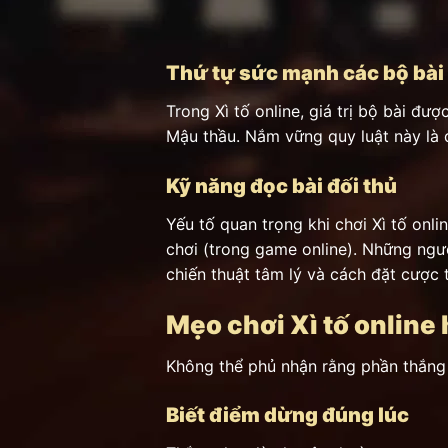
Thứ tự sức mạnh các bộ bài
Trong Xì tố online, giá trị bộ bài đ
Mậu thầu. Nắm vững quy luật này là đ
Kỹ năng đọc bài đối thủ
Yếu tố quan trọng khi chơi Xì tố onl
chơi (trong game online). Những ngư
chiến thuật tâm lý và cách đặt cược 
Mẹo chơi Xì tố online
Không thể phủ nhận rằng phần thắng t
Biết điểm dừng đúng lúc