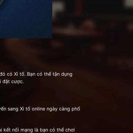
ó có Xì tố. Bạn có thể tận dụng
i đặt cược.
uyển sang Xì tố online ngày càng phổ
i kết nối mạng là bạn có thể chơi