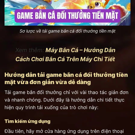
Sơ lược về tải game bắn cá đổi thưởng tiền mặt
Xem thêm:
Máy Bắn Cá – Hướng Dẫn
Cách Chơi Bắn Cá Trên Máy Chi Tiết
Hướng dẫn tải game bắn cá đổi thưởng tiền
mặt vừa đơn giản vừa dễ dàng
Tải game bắn đổi thưởng chỉ với vài thao tác giản đơn
và nhanh chóng. Dưới đây là hướng dẫn chi tiết thực
hiện quy trình tải xuống của trò chơi này:
Tìm kiếm ứng dụng
Đầu tiên, hãy mở cửa hàng ứng dụng trên điện thoại