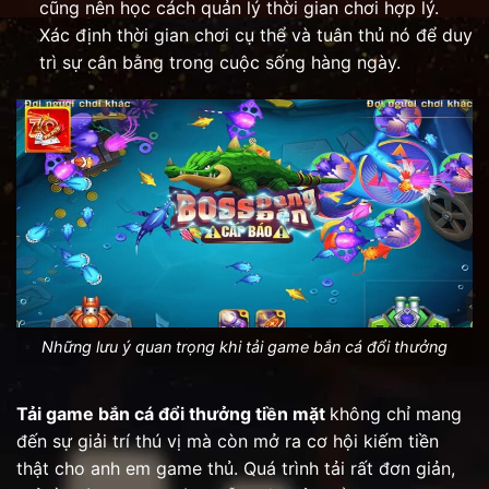
cũng nên học cách quản lý thời gian chơi hợp lý.
Xác định thời gian chơi cụ thể và tuân thủ nó để duy
trì sự cân bằng trong cuộc sống hàng ngày.
Những lưu ý quan trọng khi tải game bắn cá đổi thưởng
Tải game bắn cá đổi thưởng tiền mặt
không chỉ mang
đến sự giải trí thú vị mà còn mở ra cơ hội kiếm tiền
thật cho anh em game thủ. Quá trình tải rất đơn giản,