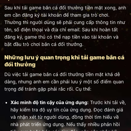
Sau khi tải game bắn cá đổi thưởng tiền mặt xong, anh
em cần đăng ký tài khoản để tham gia trò chơi.
Thường thì người dùng sẽ phải cung cấp thông tin như
tên, số điện thoại và địa chỉ email. Sau khi hoàn tất
đăng ký, game thủ có thể nạp tiền vào tài khoản và
bắt đầu trò chơi bắn cá đổi thưởng.
Những lưu ý quan trọng khi tải game bắn cá
đổi thưởng
Dù việc tải game bắn cá đổi thưởng tiền mặt khá dễ
dàng, nhưng anh em cần phải lưu ý một số điểm quan
trọng để tránh gặp phải rắc rối. Cụ thể:
Xác minh độ tin cậy của ứng dụng:
Trước khi tải về,
hãy kiểm tra độ uy tín của ứng dụng. Đọc đánh giá
và nhận xét từ người dùng, đồng thời tìm hiểu về
nhà phát triển ứng dụng. Nếu thấy nhiều phản hồi