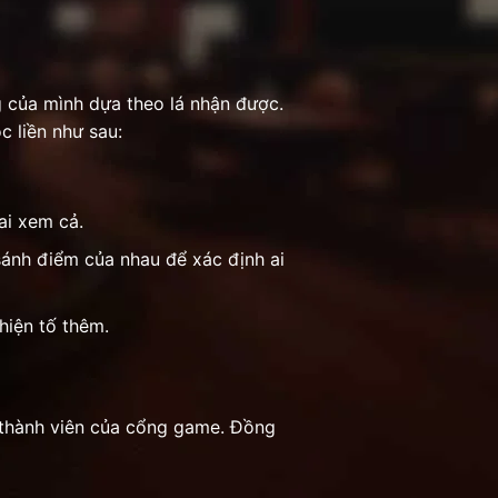
ng của mình dựa theo lá nhận được.
c liền như sau:
ai xem cả.
sánh điểm của nhau để xác định ai
hiện tố thêm.
 thành viên của cổng game. Đồng