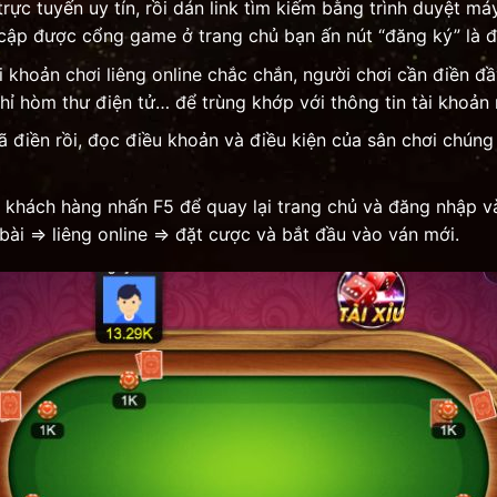
trực tuyến uy tín, rồi dán link tìm kiếm bằng trình duyệt má
y cập được cổng game ở trang chủ bạn ấn nút “đăng ký” là 
 khoản chơi liêng online chắc chắn, người chơi cần điền đầ
chỉ hòm thư điện tử… để trùng khớp với thông tin tài khoản
 điền rồi, đọc điều khoản và điều kiện của sân chơi chúng t
n, khách hàng nhấn F5 để quay lại trang chủ và đăng nhập v
i => liêng online => đặt cược và bắt đầu vào ván mới.