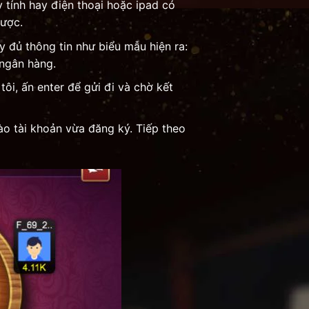
y tính hay điện thoại hoặc ipad có
được.
y đủ thông tin như biểu mẫu hiện ra:
 ngân hàng.
ôi, ấn enter để gửi đi và chờ kết
ào tài khoản vừa đăng ký. Tiếp theo