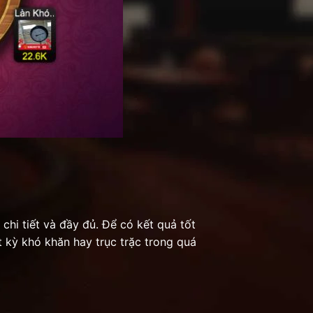
hi tiết và đầy đủ. Để có kết quả tốt
t kỳ khó khăn hay trục trặc trong quá