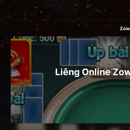
Bỏ
qua
nội
dung
Zow
Liêng Online Zo