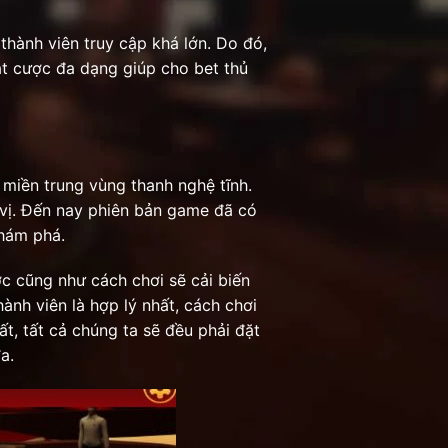
hành viên truy cập khá lớn. Do đó,
ặt cược đa dạng giúp cho bet thủ
 miền trung vùng thanh nghệ tĩnh.
 vị. Đến nay phiên bản game đã có
khám phá.
ớc cũng như cách chơi sẽ cải biến
ành viên là hợp lý nhất, cách chơi
ất, tất cả chúng ta sẽ đều phải đặt
đa.