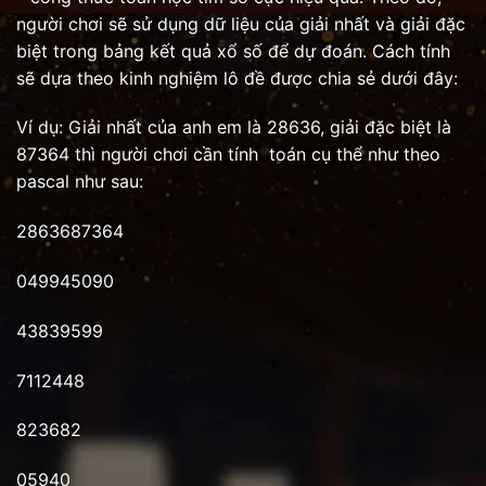
người chơi sẽ sử dụng dữ liệu của giải nhất và giải đặc
biệt trong bảng kết quả xổ số để dự đoán. Cách tính
sẽ dựa theo kinh nghiệm lô đề được chia sẻ dưới đây:
Ví dụ: Giải nhất của anh em là 28636, giải đặc biệt là
87364 thì người chơi cần tính toán cụ thể như theo
pascal như sau:
2863687364
049945090
43839599
7112448
823682
05940