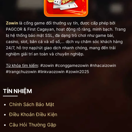
Zowin
là cổng game đổi thưởng uy tín, được cấp phép bởi
PAGCOR & First Cagayan, hoạt động rõ ràng, minh bạch. Trang
bị hệ thống bảo mật SSL, đa dạng trò chơi như game bài,
casino, slot, bắn cá và xổ số,... dịch vụ chăm sóc khách hàng
24/7, hỗ trợ nạp/rút giao dịch nhanh chóng, mang đến trải
nghiệm giải trí an toàn và chuyên nghiệp.
Từ khóa tìm kiếm
: #zowin #conggamezowin #nhacaizowin
#trangchuzowin #linkvaozowin #zowin2025
TÍN NHIỆM
Chính Sách Bảo Mật
Điều Khoản Điều Kiện
Câu Hỏi Thường Gặp