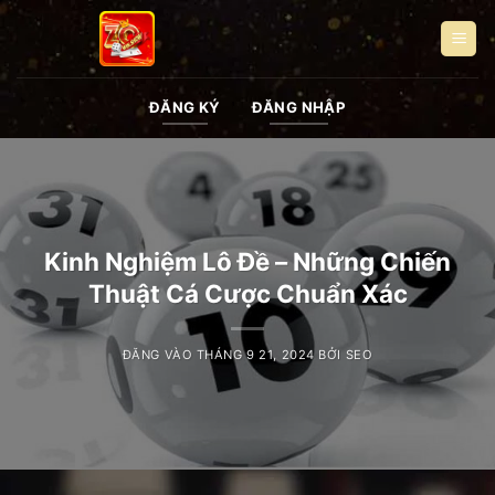
Bỏ
qua
nội
dung
ĐĂNG KÝ
ĐĂNG NHẬP
Kinh Nghiệm Lô Đề – Những Chiến
Thuật Cá Cược Chuẩn Xác
ĐĂNG VÀO
THÁNG 9 21, 2024
BỞI
SEO