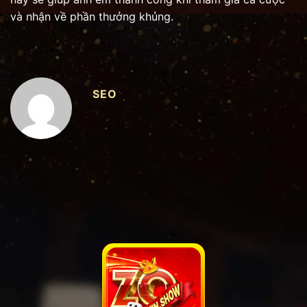
và nhận về phần thưởng khủng.
SEO