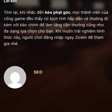
Lời kết
Tóm lại, khi nhắc đến
kèo phạt góc
, mọi thành viên của
cổng game đều thấy nó kịch tính hấp dẫn và thường đi
kèm với kèo chính để làm tăng tiền thưởng cũng như
đa dạng lựa chọn cho bạn. Khi muốn trải nghiệm hình
thức này, người chơi đăng nhập ngay Zowin để tham
gia nhé.
SEO