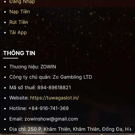
Đăng Nhập
Nạp Tiền
Rút Tiền
Tải App
THÔNG TIN
Thương hiệu: ZOWIN
Công ty chủ quản: Zo Gambling LTD
Mã số thuế: 894-89618821
Website:
https://tuwagaslot.in/
Hotline: +84-916-741-369
Email:
zowinshow@gmail.com
Địa chỉ: 250 P. Khâm Thiên, Khâm Thiên, Đống Đa, Hà