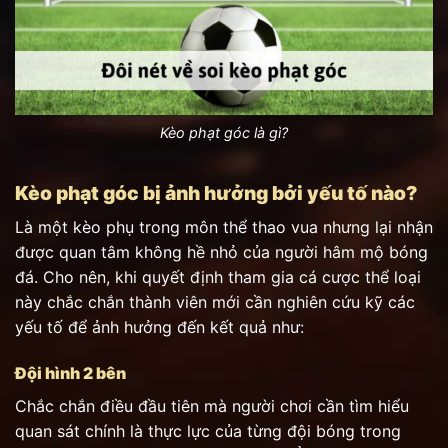
Kèo phạt góc là gì?
Kèo phạt góc bị ảnh hưởng bởi yếu tố nào?
Là một kèo phụ trong môn thể thao vua nhưng lại nhận
được quan tâm không hề nhỏ của người hâm mộ bóng
đá. Cho nên, khi quyết định tham gia cá cược thể loại
này chắc chắn thành viên mới cần nghiên cứu kỹ các
yếu tố để ảnh hưởng đến kết quả như:
Đội hình 2 bên
Chắc chắn điều đầu tiên mà người chơi cần tìm hiểu
quan sát chính là thực lực của từng đội bóng trong