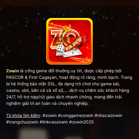
Zowin
là cổng game đổi thưởng uy tín, được cấp phép bởi
PAGCOR & First Cagayan, hoạt động rõ ràng, minh bạch. Trang
bị hệ thống bảo mật SSL, đa dạng trò chơi như game bài,
casino, slot, bắn cá và xổ số,... dịch vụ chăm sóc khách hàng
24/7, hỗ trợ nạp/rút giao dịch nhanh chóng, mang đến trải
nghiệm giải trí an toàn và chuyên nghiệp.
Từ khóa tìm kiếm
: #zowin #conggamezowin #nhacaizowin
#trangchuzowin #linkvaozowin #zowin2025