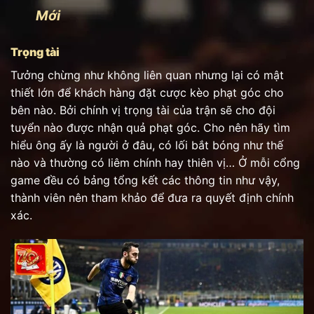
Mới
Trọng tài
Tưởng chừng như không liên quan nhưng lại có mật
thiết lớn để khách hàng đặt cược kèo phạt góc cho
bên nào. Bởi chính vị trọng tài của trận sẽ cho đội
tuyển nào được nhận quả phạt góc. Cho nên hãy tìm
hiểu ông ấy là người ở đâu, có lối bắt bóng như thế
nào và thường có liêm chính hay thiên vị… Ở mỗi cổng
game đều có bảng tổng kết các thông tin như vậy,
thành viên nên tham khảo để đưa ra quyết định chính
xác.