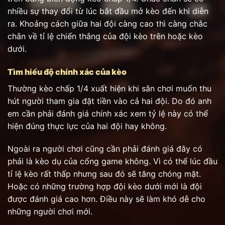
nhiều sự thay đổi từ lúc bắt đầu mở kèo đến khi diễn
ra. Khoảng cách giữa hai đội càng cao thì càng chắc
chắn về tỉ lệ chiến thắng của đội kèo trên hoặc kèo
dưới.
Tìm hiểu độ chính xác của kèo
Thường kèo chấp 1/4 xuất hiện khi sân chơi muốn thu
hút người tham gia đặt tiền vào cả hai đội. Do đó anh
em cần phải đánh giá chính xác xem tỷ lệ này có thể
hiện đúng thực lực của hai đội hay không.
Ngoài ra người chơi cũng cần phải đánh giá đây có
phải là kèo dụ của cổng game không. Vì có thể lúc đầu
tỉ lệ kèo rất thấp nhưng sau đó sẽ tăng chóng mặt.
Hoặc có những trường hợp đội kèo dưới mới là đội
được đánh giá cao hơn. Điều này sẽ làm khó dễ cho
những người chơi mới.