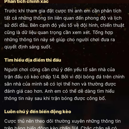
Phân tích chính xác
Trước khi tham gia đặt cược thì anh em cần phân tích
tất cả những thông tin liên quan đến phong độ và lịch
sử đối đầu. Bên cạnh đó yếu tố về đội hình, chiến thuật
cũng là dữ liệu quan trọng cần xem xét. Tổng hợp
những thông tin này sẽ giúp cho người chơi đưa ra
quyết định sáng suốt.
Tìm hiểu địa điểm thi đấu
Người chơi cũng cần chú ý đến yếu tố sân nhà của
trận đấu có kèo chấp 1/4. Bởi vì đội bóng đá trên chính
sân nhà của mình sẽ có lợi thế hơn và thường được
đánh giá cao hơn. Anh em có thể dễ dàng tìm hiểu
thông tin này sau khi trận bóng được công bố.
Luôn chú ý đến biến động kèo
Cược thủ nên theo dõi thường xuyên những thông tin
trên bảng biến động kèo chấp 1/4. Chắc chắn sẽ có